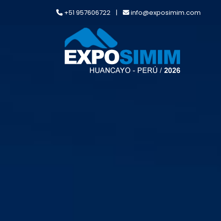
+51 957606722
|
info@exposimim.com